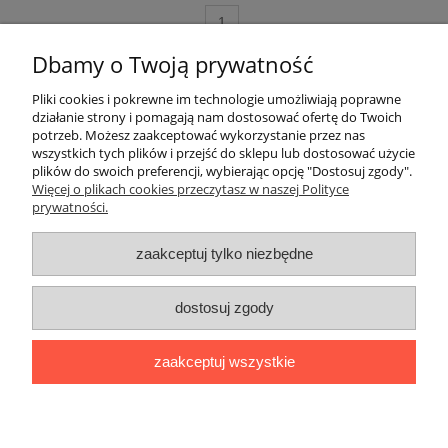
do koszyka
Dbamy o Twoją prywatność
Pliki cookies i pokrewne im technologie umożliwiają poprawne
Szybkie linki
działanie strony i pomagają nam dostosować ofertę do Twoich
potrzeb. Możesz zaakceptować wykorzystanie przez nas
wszystkich tych plików i przejść do sklepu lub dostosować użycie
Płatności i dostawa
plików do swoich preferencji, wybierając opcję "Dostosuj zgody".
Więcej o plikach cookies przeczytasz w naszej Polityce
prywatności.
Ciekawostki
zaakceptuj tylko niezbędne
Pomoc i Moje konto
dostosuj zgody
Płatności realizowane przez:
Transport realizowany przez:
Sklep
zaakceptuj wszystkie
uruchomiony i wdrożony przez
pokaż pełną wersję strony