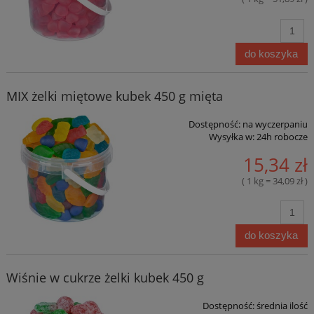
do koszyka
MIX żelki miętowe kubek 450 g mięta
Dostępność:
na wyczerpaniu
Wysyłka w:
24h robocze
15,34 zł
( 1 kg = 34,09 zł )
do koszyka
Wiśnie w cukrze żelki kubek 450 g
Dostępność:
średnia ilość