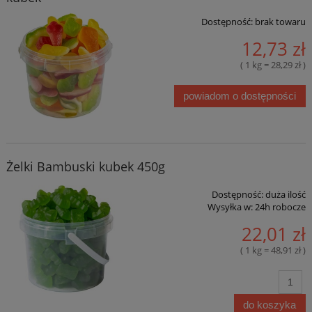
Dostępność:
brak towaru
12,73 zł
( 1 kg = 28,29 zł )
powiadom o dostępności
Żelki Bambuski kubek 450g
Dostępność:
duża ilość
Wysyłka w:
24h robocze
22,01 zł
( 1 kg = 48,91 zł )
do koszyka