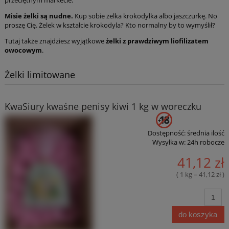
przeciętnym markecie.
Misie żelki są nudne.
Kup sobie żelka krokodylka albo jaszczurkę. No
proszę Cię. Żelek w kształcie krokodyla? Kto normalny by to wymyślił?
Tutaj także znajdziesz wyjątkowe
żelki z prawdziwym liofilizatem
owocowym
.
Żelki limitowane
KwaSiury kwaśne penisy kiwi 1 kg w woreczku
Dostępność:
średnia ilość
Wysyłka w:
24h robocze
41,12 zł
( 1 kg = 41,12 zł )
do koszyka