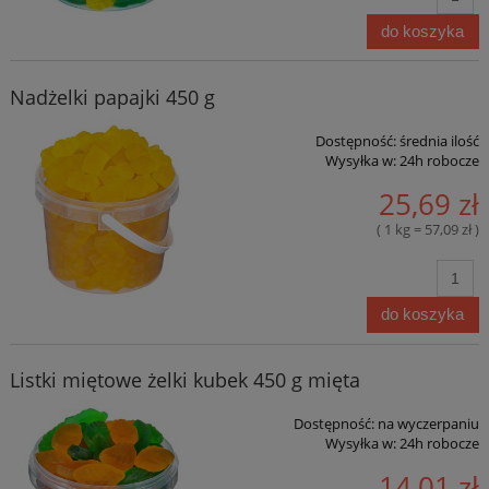
do koszyka
Nadżelki papajki 450 g
Dostępność:
średnia ilość
Wysyłka w:
24h robocze
25,69 zł
( 1 kg = 57,09 zł )
do koszyka
Listki miętowe żelki kubek 450 g mięta
Dostępność:
na wyczerpaniu
Wysyłka w:
24h robocze
14,01 zł