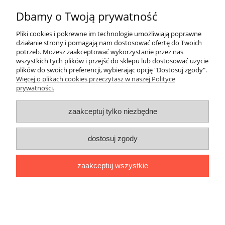
33,28 zł
Dbamy o Twoją prywatność
( 1 kg = 33,28 zł )
Pliki cookies i pokrewne im technologie umożliwiają poprawne
działanie strony i pomagają nam dostosować ofertę do Twoich
potrzeb. Możesz zaakceptować wykorzystanie przez nas
wszystkich tych plików i przejść do sklepu lub dostosować użycie
do koszyka
plików do swoich preferencji, wybierając opcję "Dostosuj zgody".
Więcej o plikach cookies przeczytasz w naszej Polityce
prywatności.
zaakceptuj tylko niezbędne
dostosuj zgody
zaakceptuj wszystkie