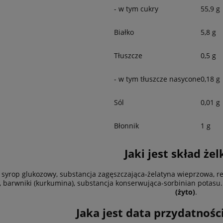
- w tym cukry
55,9 g
Białko
5,8 g
Tłuszcze
0,5 g
- w tym tłuszcze nasycone
0,18 g
Sól
0,01 g
Błonnik
1 g
Jaki jest skład że
, syrop glukozowy, substancja zagęszczająca-żelatyna wieprzowa, r
 barwniki (kurkumina), substancja konserwująca-sorbinian potasu
(żyto)
.
Jaka jest data przydatnośc