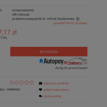
ć:
na wyczerpaniu
:
24h robocze
za darmo powyżej 69 zł
- InPost Paczkomaty
sprawdź formy dostawy
za darmo dla zamówień powyżej 69 zł
7,17 zł
od 11,99 zł dla zamówień poniżej 69 zł
17 zł
)
Cena nie zawiera ewentualnych kosztów
płatności
do koszyka
.
dodaj do przechowalni
zapytaj o produkt
ktu:
KWMAN1
poleć znajomemu
dodaj opinię