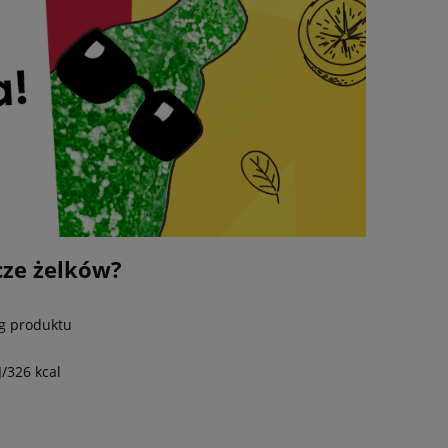
cze żelków?
g produktu
J/326 kcal