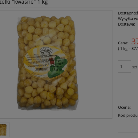
elki "kwaśne" 1 kg
Dostępnoś
Wysyłka w
Dostawa:
3
Cena:
( 1
kg
=
37,
szt
Ocena:
Kod produ