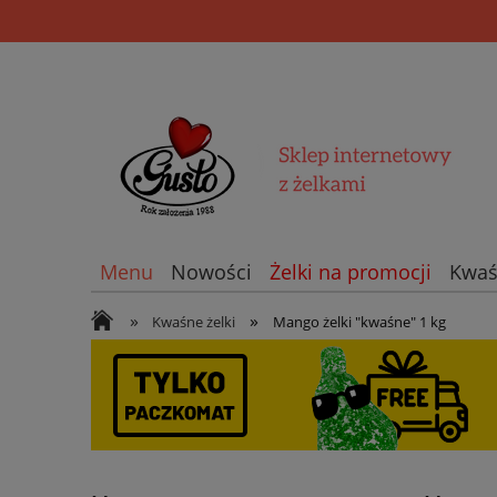
Menu
Nowości
Żelki na promocji
Kwaś
»
»
Kwaśne żelki
Mango żelki "kwaśne" 1 kg
Straszne żelki ☠️