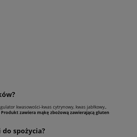
lków?
egulator kwasowości-kwas cytrynowy, kwas jabłkowy,,
.
Produkt zawiera mąkę zbożową zawierającą gluten
i do spożycia?