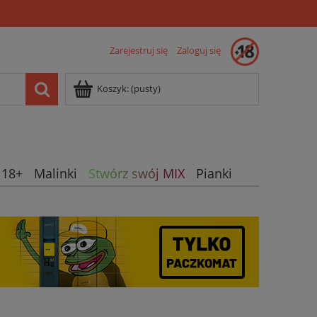
Zarejestruj się
Zaloguj się
Koszyk:
(pusty)
 18+
Malinki
Stwórz swój MIX
Pianki
wne smaki
Żelki owocowe
Nie-Żelki