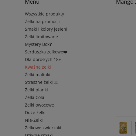
Menu
Mango ż
Wszystkie produkty
Żelki na promocji
Smaki i kolory jesieni
Żelki limitowane
Mystery Box❓
Serduszka żelkowe❤️
Dla dorosłych 18+
Kwaśne żelki
Żelki malinki
Straszne żelki ☠️
Żelki pianki
Żelki Cola
Żelki owocowe
Duże żelki
Nie-Żelki
Żelkowe zwierzaki
Dziwne smaki