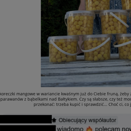
 koreczki mangowe w wariancie kwaśnym już do Ciebie fruną, żeby
parawanów z bąbelkami nad Bałtykiem. Czy są słabsze, czy też mocn
przekonać: trzeba kupić i sprawdzić... Choć ci, co