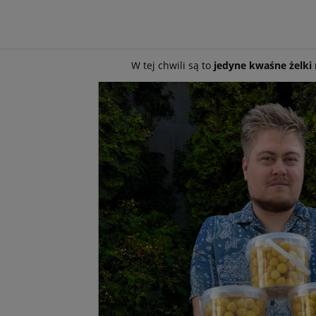
W tej chwili są to
jedyne kwaśne żelki