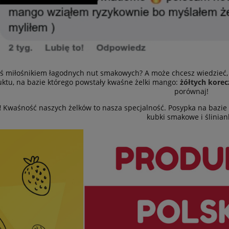
eś miłośnikiem łagodnych nut smakowych? A może chcesz wiedzieć, 
ktu, na bazie którego powstały kwaśne żelki mango:
żółtych kore
porównaj!
!
Kwaśność naszych żelków to nasza specjalność. Posypka na bazie
kubki smakowe i śliniank