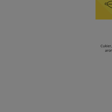
Cukier
arom