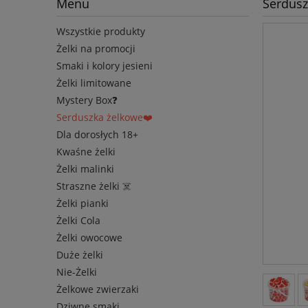
Menu
Serdusz
Wszystkie produkty
Żelki na promocji
Smaki i kolory jesieni
Żelki limitowane
Mystery Box❓
Serduszka żelkowe❤️
Dla dorosłych 18+
Kwaśne żelki
Żelki malinki
Straszne żelki ☠️
Żelki pianki
Żelki Cola
Żelki owocowe
Duże żelki
Nie-Żelki
Żelkowe zwierzaki
Dziwne smaki