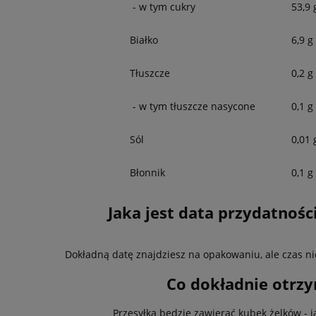
- w tym cukry
53,9 
Białko
6,9 g
Tłuszcze
0,2 g
- w tym tłuszcze nasycone
0,1 g
Sól
0,01 
Błonnik
0,1 g
Jaka jest data przydatnośc
Dokładną datę znajdziesz na opakowaniu, ale czas nie
Co dokładnie otr
Przesyłka będzie zawierać kubek żelków - ja