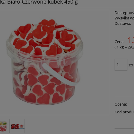
ka Biało-Czerwone kubek 450 g
Dostępnoś
Wysyłka w
Dostawa:
1
Cena:
( 1
kg
=
29,
szt
Ocena:
Kod produ