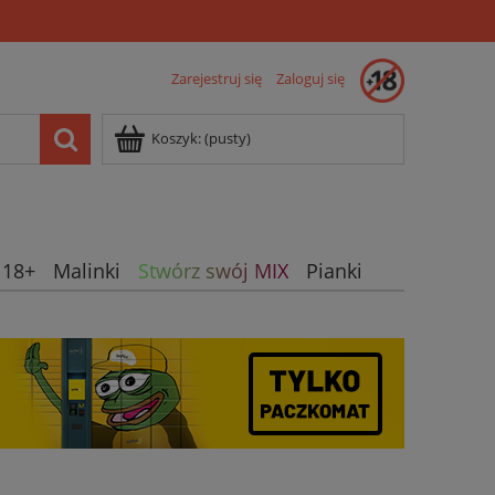
Zarejestruj się
Zaloguj się
Koszyk:
(pusty)
 18+
Malinki
Stwórz swój MIX
Pianki
wne smaki
Żelki owocowe
Nie-Żelki