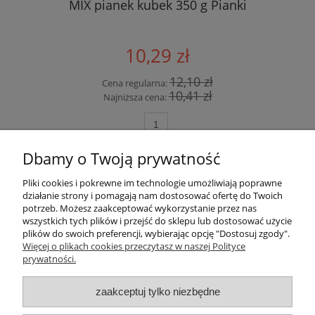
MIX pianek kubek 350 g Pianki
10,29 zł
12,10 zł
Cena regularna:
10,41 zł
Najniższa cena:
do koszyka
Dbamy o Twoją prywatność
Pliki cookies i pokrewne im technologie umożliwiają poprawne
Szybkie linki
działanie strony i pomagają nam dostosować ofertę do Twoich
potrzeb. Możesz zaakceptować wykorzystanie przez nas
wszystkich tych plików i przejść do sklepu lub dostosować użycie
Płatności i dostawa
plików do swoich preferencji, wybierając opcję "Dostosuj zgody".
Więcej o plikach cookies przeczytasz w naszej Polityce
prywatności.
Ciekawostki
zaakceptuj tylko niezbędne
Pomoc i Moje konto