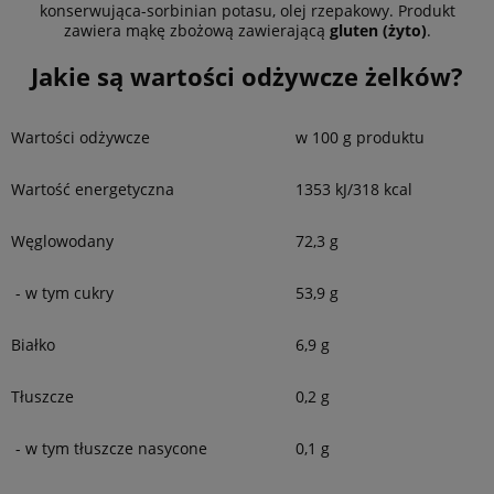
konserwująca-sorbinian potasu, olej rzepakowy. Produkt
zawiera mąkę zbożową zawierającą
gluten (żyto)
.
Jakie są wartości odżywcze żelków?
Wartości odżywcze
w 100 g produktu
Wartość energetyczna
1353 kJ/318 kcal
Węglowodany
72,3 g
- w tym cukry
53,9 g
Białko
6,9 g
Tłuszcze
0,2 g
- w tym tłuszcze nasycone
0,1 g