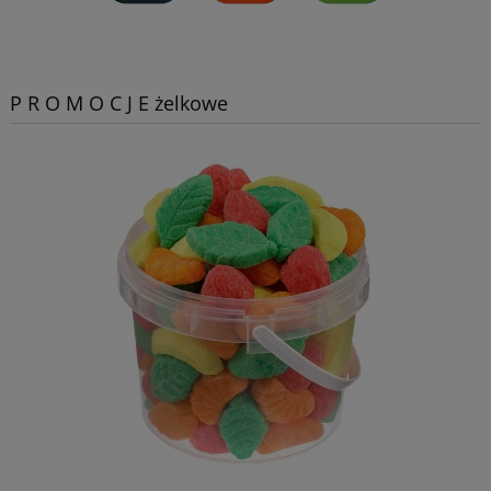
P R O M O C J E żelkowe