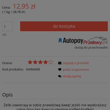
12,95 zł
Cena:
( 1
kg
=
28,78 zł
)
do koszyka
szt.
dodaj do przechowalni
Ocena:
zapytaj o produkt
Kod produktu:
KAWA045
poleć znajomemu
dodaj opinię
Opis
Żelki zawierają w sobie prawdziwą kawę! Jeżeli nie wyobrażasz
sobie dnia bez kawy to idealnie trafiłeś/trafiłaś!