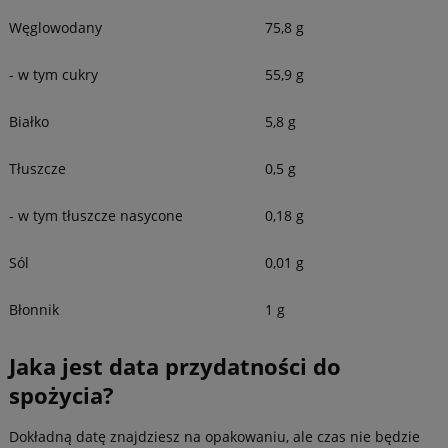
Węglowodany
75,8 g
- w tym cukry
55,9 g
Białko
5,8 g
Tłuszcze
0,5 g
- w tym tłuszcze nasycone
0,18 g
Sól
0,01 g
Błonnik
1 g
Jaka jest data przydatności do
spożycia?
Dokładną datę znajdziesz na opakowaniu, ale czas nie będzie