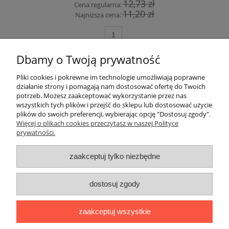
12,73 zł
Cena regularna:
11,20 zł
Najniższa cena:
do koszyka
Dbamy o Twoją prywatność
Pliki cookies i pokrewne im technologie umożliwiają poprawne
Szybkie linki
działanie strony i pomagają nam dostosować ofertę do Twoich
potrzeb. Możesz zaakceptować wykorzystanie przez nas
wszystkich tych plików i przejść do sklepu lub dostosować użycie
Płatności i dostawa
plików do swoich preferencji, wybierając opcję "Dostosuj zgody".
Więcej o plikach cookies przeczytasz w naszej Polityce
prywatności.
Ciekawostki
zaakceptuj tylko niezbędne
Pomoc i Moje konto
dostosuj zgody
Płatności realizowane przez:
Transport realizowany przez:
Sklep
zaakceptuj wszystkie