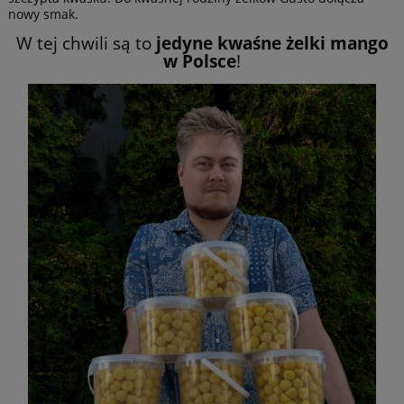
nowy smak.
W tej chwili są to
jedyne kwaśne żelki mango
w Polsce
!