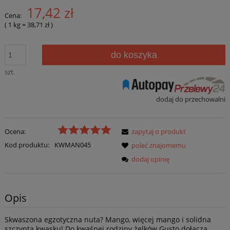
17,42 zł
Cena:
( 1
kg
=
38,71 zł
)
do koszyka
szt.
dodaj do przechowalni
Ocena:
zapytaj o produkt
Kod produktu:
KWMAN045
poleć znajomemu
dodaj opinię
Opis
Skwaszona egzotyczna nuta? Mango, więcej mango i solidna
szczypta kwasku! Do kwaśnej rodziny żelków Gusto dołącza