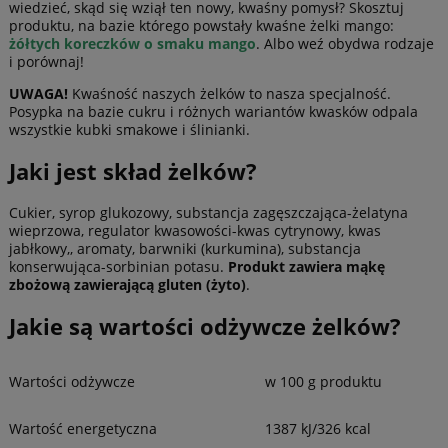
wiedzieć, skąd się wziął ten nowy, kwaśny pomysł? Skosztuj
produktu, na bazie którego powstały kwaśne żelki mango:
żółtych koreczków o smaku mango
. Albo weź obydwa rodzaje
i porównaj!
UWAGA!
Kwaśność naszych żelków to nasza specjalność.
Posypka na bazie cukru i różnych wariantów kwasków odpala
wszystkie kubki smakowe i ślinianki.
Jaki jest skład żelków?
Cukier, syrop glukozowy, substancja zagęszczająca-żelatyna
wieprzowa, regulator kwasowości-kwas cytrynowy, kwas
jabłkowy,, aromaty, barwniki (kurkumina), substancja
konserwująca-sorbinian potasu.
Produkt zawiera mąkę
zbożową zawierającą gluten (żyto)
.
Jakie są wartości odżywcze żelków?
Wartości odżywcze
w 100 g produktu
Wartość energetyczna
1387 kJ/326 kcal