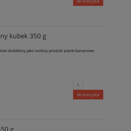
do koszyka
any kubek 350 g
entów dodaliśmy jako osobny produkt pianki bananowe.
do koszyka
350 g