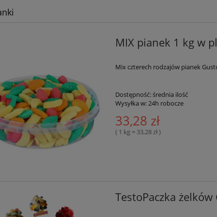
anki
MIX pianek 1 kg w 
Mix czterech rodzajów pianek Gust
Dostępność:
średnia ilość
Wysyłka w:
24h robocze
33,28 zł
( 1 kg = 33,28 zł )
TestoPaczka żelków