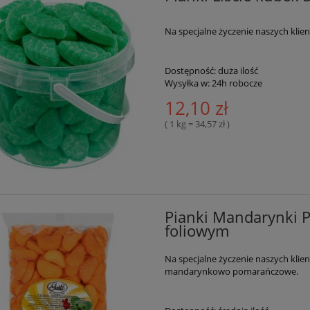
Na specjalne życzenie naszych klie
Dostępność:
duża ilość
Wysyłka w:
24h robocze
12,10 zł
( 1 kg = 34,57 zł )
Pianki Mandarynki 
foliowym
Na specjalne życzenie naszych kli
mandarynkowo pomarańczowe.