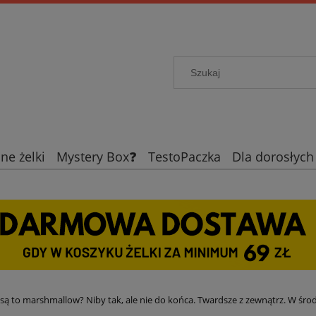
ne żelki
Mystery Box❓
TestoPaczka
Dla dorosłych
Blog
Żelki limitowane
Dzi
y są to marshmallow? Niby tak, ale nie do końca. Twardsze z zewnątrz. W śr