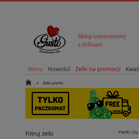
Menu
Nowości
Żelki na promocji
Kwaś
»
Żelki pianki
Straszne żelki ☠️
Pianki. Cz
Filtruj żelki