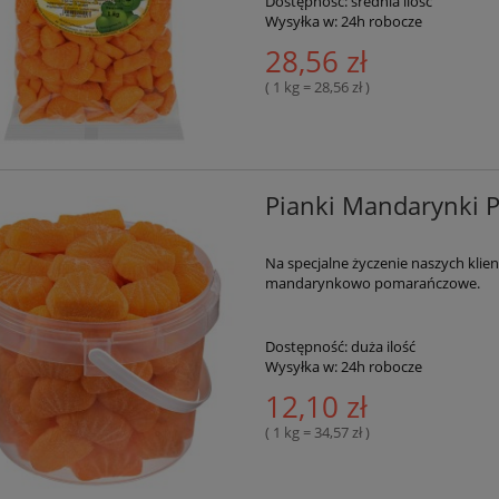
Dostępność:
średnia ilość
Wysyłka w:
24h robocze
28,56 zł
( 1 kg = 28,56 zł )
Pianki Mandarynki 
Na specjalne życzenie naszych kli
mandarynkowo pomarańczowe.
Dostępność:
duża ilość
Wysyłka w:
24h robocze
12,10 zł
( 1 kg = 34,57 zł )