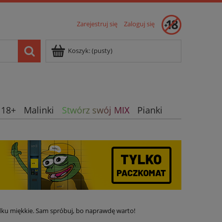
Zarejestruj się
Zaloguj się
Koszyk:
(pusty)
 18+
Malinki
Stwórz swój MIX
Pianki
wne smaki
Żelki owocowe
Nie-Żelki
odku miękkie. Sam spróbuj, bo naprawdę warto!