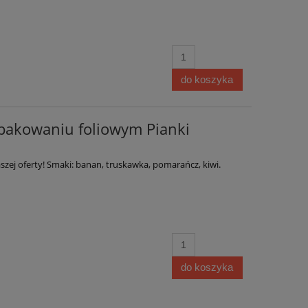
do koszyka
pakowaniu foliowym Pianki
szej oferty! Smaki: banan, truskawka, pomarańcz, kiwi.
do koszyka