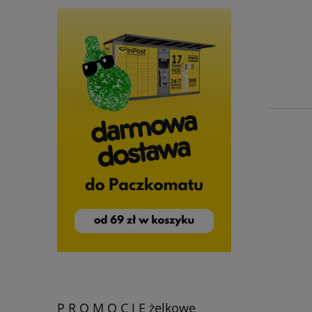
P R O M O C J E żelkowe