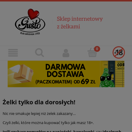
Żelki tylko dla dorosłych!
Nic nie smakuje lepiej niż żelek zakazany…
Czyli żelki, które można kupować tylko jak masz 18+.
Jeśli szukasz
pomysłów na panieński, kawalerski
, czy
idealnych