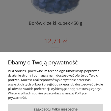
Borówki żelki kubek 450 g
12,73 zł
do koszyka
Dbamy o Twoją prywatność
Pliki cookies i pokrewne im technologie umożliwiają poprawne
Szybkie linki
działanie strony i pomagają nam dostosować ofertę do Twoich
potrzeb. Możesz zaakceptować wykorzystanie przez nas
wszystkich tych plików i przejść do sklepu lub dostosować użycie
Płatności i dostawa
plików do swoich preferencji, wybierając opcję "Dostosuj zgody".
Więcej o plikach cookies przeczytasz w naszej Polityce
prywatności.
Ciekawostki
zaakceptuj tylko niezbędne