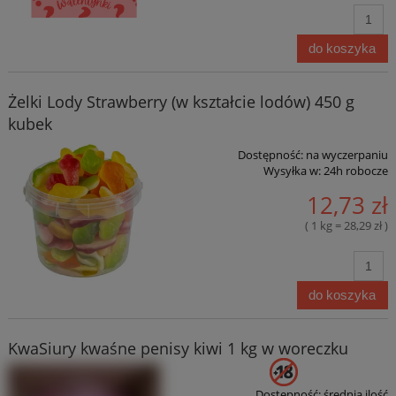
do koszyka
Żelki Lody Strawberry (w kształcie lodów) 450 g
kubek
Dostępność:
na wyczerpaniu
Wysyłka w:
24h robocze
12,73 zł
( 1 kg = 28,29 zł )
do koszyka
KwaSiury kwaśne penisy kiwi 1 kg w woreczku
Dostępność:
średnia ilość