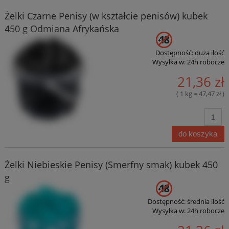
Żelki Czarne Penisy (w kształcie penisów) kubek
450 g Odmiana Afrykańska
Dostępność:
duża ilość
Wysyłka w:
24h robocze
21,36 zł
( 1 kg = 47,47 zł )
do koszyka
Żelki Niebieskie Penisy (Smerfny smak) kubek 450
g
Dostępność:
średnia ilość
Wysyłka w:
24h robocze