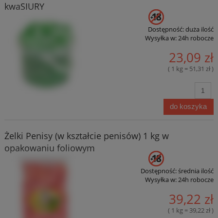
kwaSIURY
Dostępność:
duża ilość
Wysyłka w:
24h robocze
23,09 zł
( 1 kg = 51,31 zł )
do koszyka
Żelki Penisy (w kształcie penisów) 1 kg w
opakowaniu foliowym
Dostępność:
średnia ilość
Wysyłka w:
24h robocze
39,22 zł
( 1 kg = 39,22 zł )