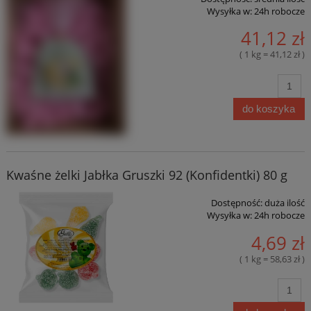
Wysyłka w:
24h robocze
41,12 zł
( 1 kg = 41,12 zł )
do koszyka
Kwaśne żelki Jabłka Gruszki 92 (Konfidentki) 80 g
Dostępność:
duża ilość
Wysyłka w:
24h robocze
4,69 zł
( 1 kg = 58,63 zł )