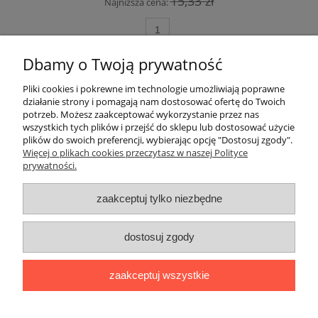
15,33 zł
Najniższa cena:
do koszyka
Dbamy o Twoją prywatność
Pliki cookies i pokrewne im technologie umożliwiają poprawne
Szybkie linki
działanie strony i pomagają nam dostosować ofertę do Twoich
potrzeb. Możesz zaakceptować wykorzystanie przez nas
wszystkich tych plików i przejść do sklepu lub dostosować użycie
Płatności i dostawa
plików do swoich preferencji, wybierając opcję "Dostosuj zgody".
Więcej o plikach cookies przeczytasz w naszej Polityce
prywatności.
Ciekawostki
zaakceptuj tylko niezbędne
Pomoc i Moje konto
dostosuj zgody
Płatności realizowane przez:
Transport realizowany przez:
Sklep
zaakceptuj wszystkie
uruchomiony i wdrożony przez