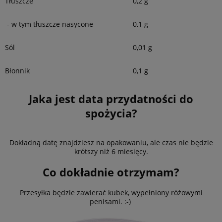
Tłuszcze
0,2 g
- w tym tłuszcze nasycone
0,1 g
Sól
0,01 g
Błonnik
0,1 g
Jaka jest data przydatności do
spożycia?
Dokładną datę znajdziesz na opakowaniu, ale czas nie będzie
krótszy niż 6 miesięcy.
Co dokładnie otrzymam?
Przesyłka będzie zawierać kubek, wypełniony różowymi
penisami. :-)