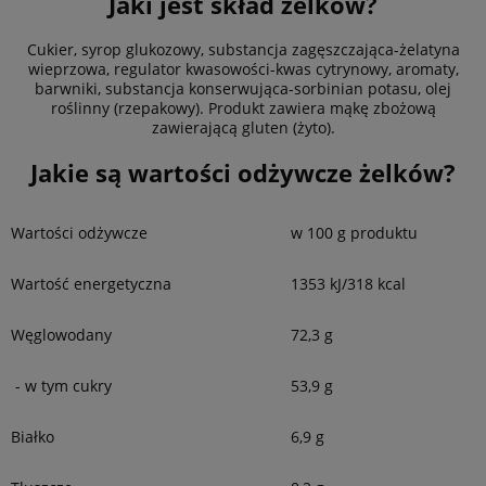
Jaki jest skład żelków?
Cukier, syrop glukozowy, substancja zagęszczająca-żelatyna
wieprzowa, regulator kwasowości-kwas cytrynowy, aromaty,
barwniki, substancja konserwująca-sorbinian potasu, olej
roślinny (rzepakowy). Produkt zawiera mąkę zbożową
zawierającą gluten (żyto).
Jakie są wartości odżywcze żelków?
Wartości odżywcze
w 100 g produktu
Wartość energetyczna
1353 kJ/318 kcal
Węglowodany
72,3 g
- w tym cukry
53,9 g
Białko
6,9 g