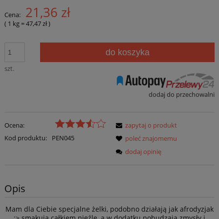
21,36 zł
Cena:
( 1
kg
=
47,47 zł
)
do koszyka
szt.
dodaj do przechowalni
Ocena:
zapytaj o produkt
Kod produktu:
PEN045
poleć znajomemu
dodaj opinię
Opis
Mam dla Ciebie specjalne żelki, podobno działają jak afrodyzjak
:> smakują całkiem nieźle, a w dodatku pobudzają zmysły i