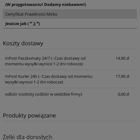
(W przygotowaniu! Dodamy niebawem!)
Certyfikat Prawilności Mirko
Jeszcze jak ( ͡° ͜ʖ ͡°)
Koszty dostawy
InPost Paczkomaty 24/7
(- Czas dostawy od
14,90 zł
momentu wysyłki wynosi 1-2 dni robocze)
InPost Kurier 24h
(- Czas dostawy od momentu
17,99 zł
wysyłki wynosi 1-2 dni robocze)
odbiór osobisty
(odbiór w siedzibie firmy)
0,00 zł
Produkty powiązane
Żelki dla dorosłych